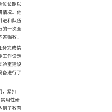
单位长期以
研情况。他
引进和队伍
行的一次全
不吝赐教。
任务完成情
期工作设想
实验室建设
设备进行了
明，紧扣
和实用性研
达到了教育