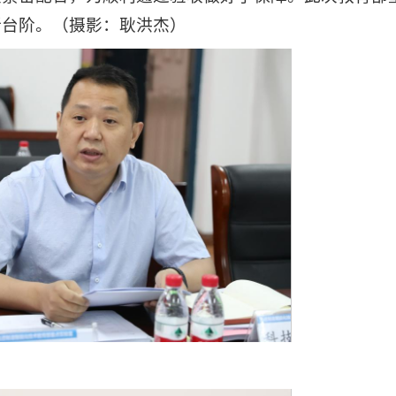
新台阶。（摄影：耿洪杰）