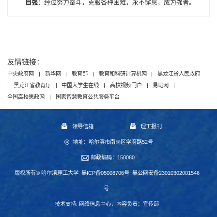
自强
：经过努力奋斗，克服各种困难，永不懈怠，成为强者。
友情链接：
中央政府网
|
新华网
|
教育部
|
教育和科研计算机网
|
黑龙江省人民政府
|
黑龙江省教育厅
|
中国大学生在线
|
高校视频门户
|
易班网
|
全国高校思政网
|
国家智慧教育公共服务平台
领导信箱
理工报刊
地址：哈尔滨市南岗区学府路52号
邮政编码：150080
版权所有© 哈尔滨理工大学
黑ICP备05008706号
黑公网安备23010302001546
号
技术支持:
网络信息中心
，内容负责：宣传部