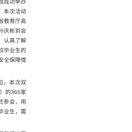
馆成功举办
。本次活动
省教育厅高
孙庆彬到会
，认真了解
校毕业生的
安全保障情
位。本次双
的365家
式参会，用
毕业生，需