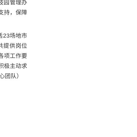
技园管理办
支持，保障
括23场地市
共提供岗位
化各项工作要
积极主动求
心团队）