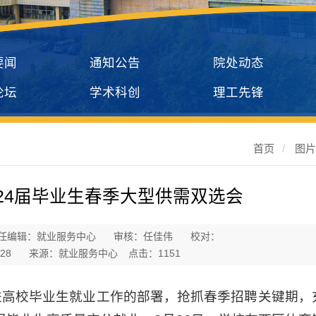
要闻
通知公告
院处动态
论坛
学术科创
理工先锋
首页
/
图
24届毕业生春季大型供需双选会
任编辑：就业服务中心
审核：任佳伟
校对：
:28
来源：就业服务中心
点击：
1151
进高校毕业生就业工作的部署，抢抓春季招聘关键期，