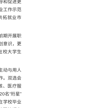
导和促进更
业工作示范
共拓就业市
前期开展职
划意识，更
在校大学生
主动与用人
作。双选会
核、医疗服
0名“珩星”
在学校毕业