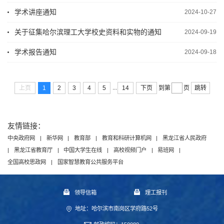
学术讲座通知
2024-10-27
关于征集哈尔滨理工大学校史资料和实物的通知
2024-09-19
学术报告通知
2024-09-18
...
上页
1
2
3
4
5
14
下页
跳转
到第
页
友情链接：
中央政府网
|
新华网
|
教育部
|
教育和科研计算机网
|
黑龙江省人民政府
|
黑龙江省教育厅
|
中国大学生在线
|
高校视频门户
|
易班网
|
全国高校思政网
|
国家智慧教育公共服务平台
领导信箱
理工报刊
地址：哈尔滨市南岗区学府路52号