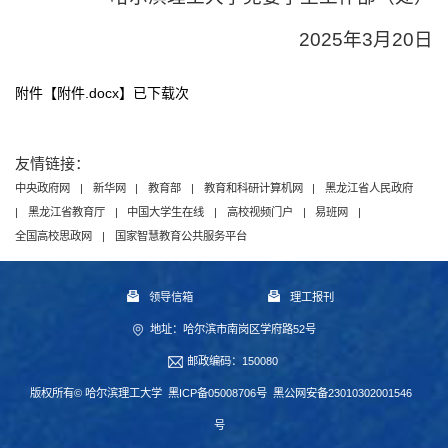
2025年3月20日
附件【
附件.docx
】已下载
次
友情链接：
中央政府网
|
新华网
|
教育部
|
教育和科研计算机网
|
黑龙江省人民政府
|
黑龙江省教育厅
|
中国大学生在线
|
高校视频门户
|
易班网
|
全国高校思政网
|
国家智慧教育公共服务平台
领导信箱
理工报刊
地址：哈尔滨市南岗区学府路52号
邮政编码：150080
版权所有© 哈尔滨理工大学
黑ICP备05008706号
黑公网安备23010302001546
号