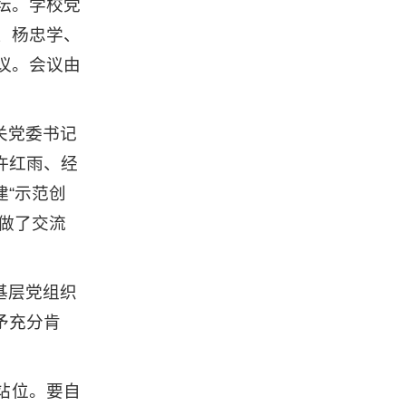
坛。学校党
、杨忠学、
议。会议由
关党委书记
许红雨、经
“示范创
做了交流
基层党组织
予充分肯
站位。要自