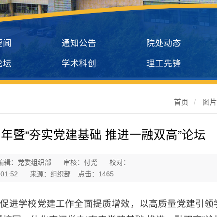
要闻
通知公告
院处动态
论坛
学术科创
理工先锋
首页
/
图
周年暨“夯实党建基础 推进一融双高”论坛
编辑：党委组织部
审核：付尧
校对：
01:52
来源：组织部
点击：
1465
步促进学校党建工作全面提质增效，以高质量党建引领