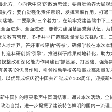
最北方，心向党中央”的政治忠诚；要自觉涵养大局观
彻执行；要自觉强化责任意识，发挥表率作用，打通工
实落地。二要聚焦“三个着力”，在筑牢党建基础中下工
设全面进步、全面过硬；要着力建强基层党务队伍，为
党员教育管理，多措并举打造高质量党员先锋队伍。三
领人才培养，答好审核评估“答卷”，确保学校在本次本
打造科研创新“引擎”，推进科研成果就地转化，助力
视整改和深化能力作风建设“抓基层、打基础、强落实
真务实”的优良作风，引领推动学校各项事业高质量发
，以优异成绩庆祝中国共产党成立103周年，迎接新中
有新中国》的嘹亮歌声中圆满结束。通过本次活动，全
的政治自觉，进一步提振了建设特色鲜明的国内一流理