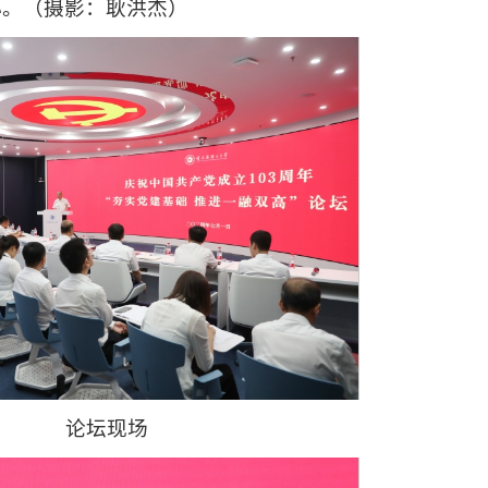
心。（摄影：耿洪杰）
论坛现场