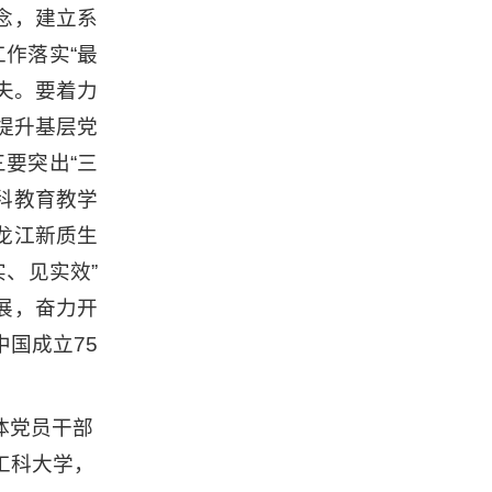
念，建立系
作落实“最
夫。要着力
提升基层党
要突出“三
科教育教学
龙江新质生
、见实效”
展，奋力开
国成立75
体党员干部
工科大学，