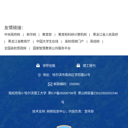
友情链接：
中央政府网
|
新华网
|
教育部
|
教育和科研计算机网
|
黑龙江省人民政府
|
黑龙江省教育厅
|
中国大学生在线
|
高校视频门户
|
易班网
|
全国高校思政网
|
国家智慧教育公共服务平台
领导信箱
理工报刊
地址：哈尔滨市南岗区学府路52号
邮政编码：150080
版权所有© 哈尔滨理工大学
黑ICP备05008706号
黑公网安备23010302001546
号
技术支持:
网络信息中心
，内容负责：宣传部