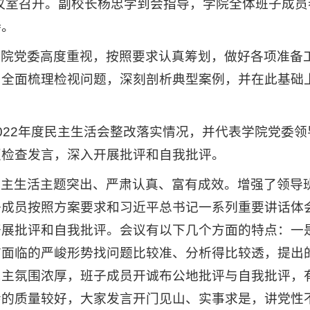
会议室召开。副校长杨忠学到会指导，学院全体班子成员
持。
学院党委高度重视，按照要求认真筹划，做好各项准备
，全面梳理检视问题，深刻剖析典型案例，并在此基础
022年度民主生活会整改落实情况，并代表学院党委领
照检查发言，深入开展批评和自我批评。
民主生活主题突出、严肃认真、富有成效。增强了领导
子成员按照方案要求和习近平总书记一系列重要讲话体
开展批评和自我批评。会议有以下几个方面的特点：一
前面临的严峻形势找问题比较准、分析得比较透，提出
民主氛围浓厚，班子成员开诚布公地批评与自我批评，
会的质量较好，大家发言开门见山、实事求是，讲党性