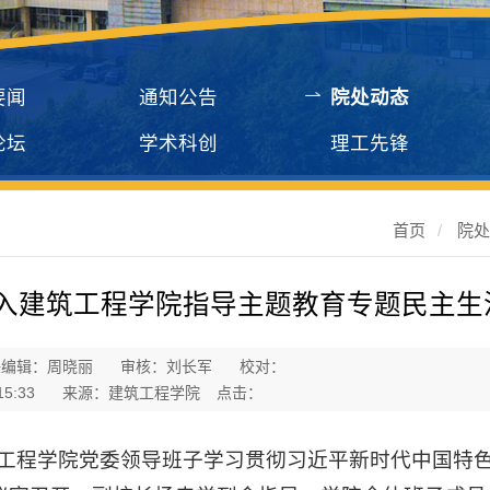
要闻
通知公告
院处动态
论坛
学术科创
理工先锋
首页
/
院
入建筑工程学院指导主题教育专题民主生
任编辑：周晓丽
审核：刘长军
校对：
15:33
来源：建筑工程学院
点击：
筑工程学院党委领导班子学习贯彻习近平新时代中国特