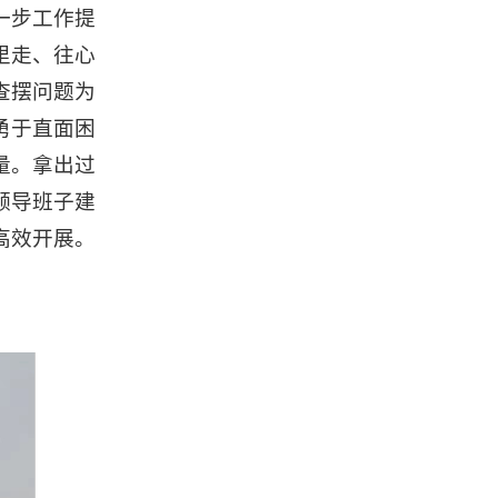
一步工作提
里走、往心
查摆问题为
勇于直面困
量。拿出过
领导班子建
高效开展。