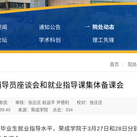
要闻
通知公告
院处动态
论坛
学术科创
理工先锋
首页
/
院
辅导员座谈会和就业指导课集体备课会
新民
审核：张庄庄 赵运平 尹德利
校对：张庄庄
39:40
来源：荣成学院
点击：
334
毕业生就业指导水平，荣成学院于3月27日和28日分