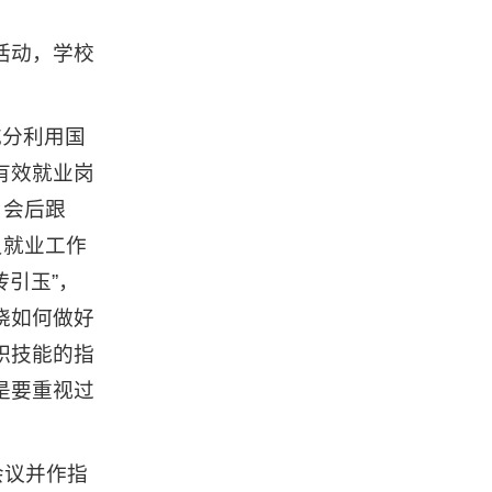
活动，学校
充分利用国
有效就业岗
、会后跟
员就业工作
砖引玉”，
绕如何做好
职技能的指
是要重视过
会议并作指