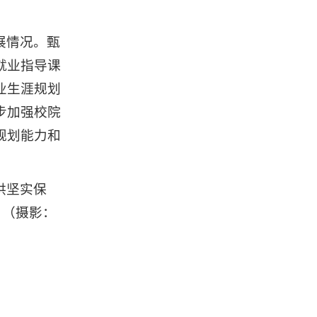
展情况。甄
就业指导课
业生涯规划
步加强校院
规划能力和
供坚实保
。（摄影：