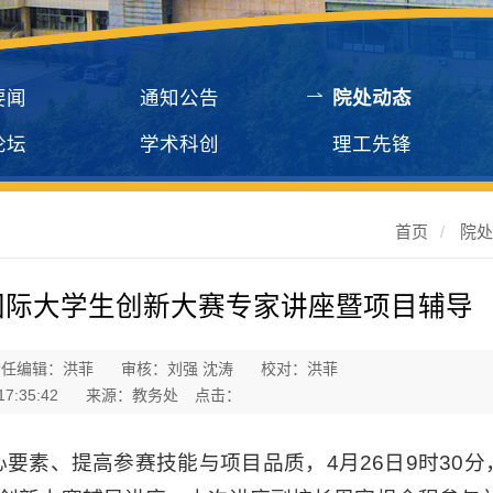
要闻
通知公告
院处动态
论坛
学术科创
理工先锋
首页
/
院
国际大学生创新大赛专家讲座暨项目辅导
责任编辑：洪菲
审核：刘强 沈涛
校对：洪菲
7:35:42
来源：教务处
点击：
要素、提高参赛技能与项目品质，4月26日9时30分