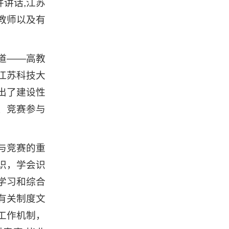
讲话,江苏
教师以及有
道——高教
江苏科技大
出了建设性
、竞赛参与
与竞赛的重
识，学会识
学习和综合
有关制度文
工作机制，