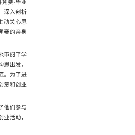
竞赛-毕业
，深入剖析
主动关心思
竞赛的亲身
地审阅了学
构思出发，
范。为了进
创意和创业
了他们参与
创业活动，