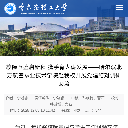
校际互鉴启新程 携手育人谋发展——哈尔滨北
方航空职业技术学院赴我校开展党建结对调研
交流
作者：李晟睿
责任编辑：李晟睿
审核：韩彧博、曹石
校对：
韩彧博、曹石
时间：2025-12-03 10:11:42
来源：团委
点击：
344
为进一步加强校际党建与学生工作经验交流，