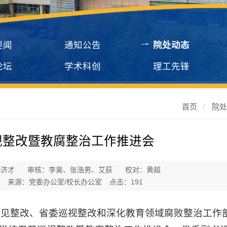
要闻
通知公告
院处动态
论坛
学术科创
理工先锋
首页
/
院
视整改暨教腐整治工作推进会
孙济才
审核：李昊、张浩男、艾荻
校对：黄超
来源：党委办公室/校长办公室
点击：
191
意见整改、省委巡视整改和深化教育领域腐败整治工作