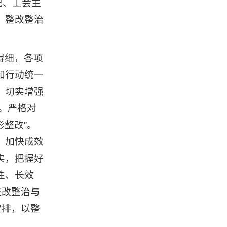
记、工会主
。整改整治
得细，各项
和行动统一
，切实增强
底。严格对
形整改”。
，加快成效
实，把握好
性、长效
整改整治与
安排，以整