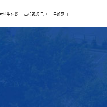
大学生在线
|
高校视频门户
|
易班网
|