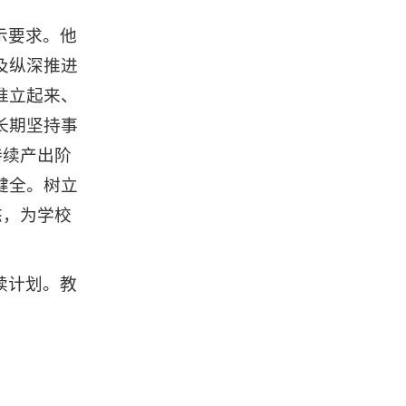
示要求。他
及纵深推进
准立起来、
长期坚持事
持续产出阶
健全。树立
态，为学校
续计划。教