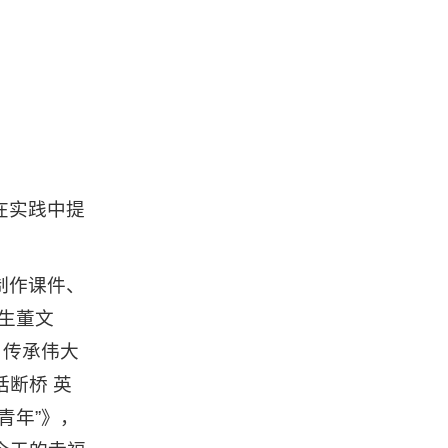
在实践中提
制作课件、
生董文
，传承伟大
断桥 英
青年”》，