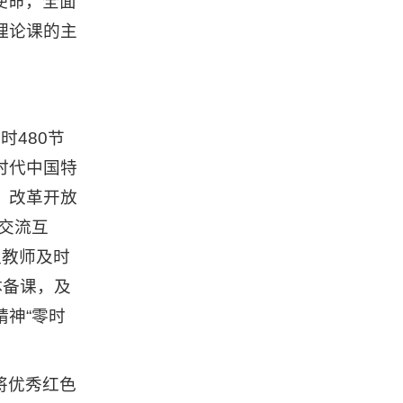
使命，全面
理论课的主
480节
时代中国特
、改革开放
交流互
促教师及时
体备课，及
神“零时
将优秀红色