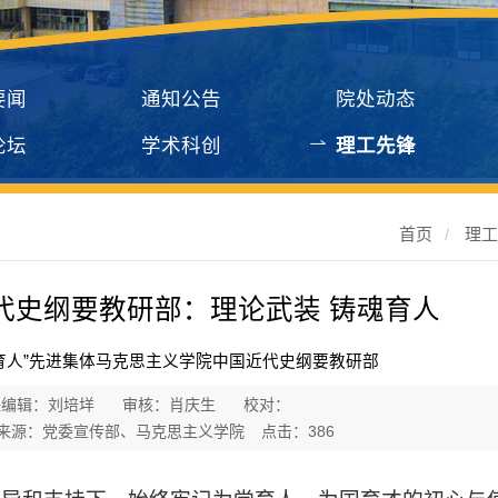
要闻
通知公告
院处动态
论坛
学术科创
理工先锋
首页
/
理
代史纲要教研部：理论武装 铸魂育人
全育人”先进集体马克思主义学院中国近代史纲要教研部
任编辑：刘培垟
审核：肖庆生
校对：
来源：党委宣传部、马克思主义学院
点击：
386