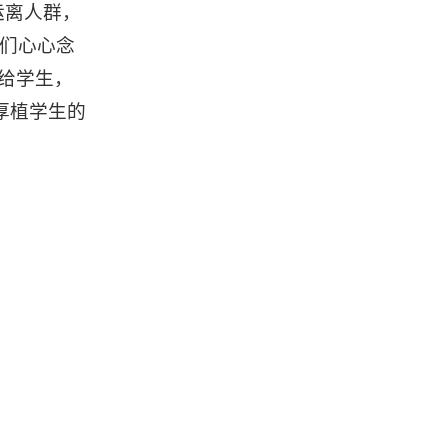
运离人群，
他们心心念
给学生，
厚植学生的