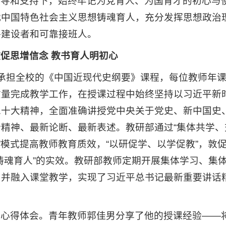
领导和支持下，始终牢记为党育人、为国育才的初心与
代中国特色社会主义思想铸魂育人，充分发挥思想政治
格建设者和可靠接班人。
促思增信念 教书育人明初心
承担全校的《中国近现代史纲要》课程，每位教师年课时
质量完成教学工作，在授课过程中始终坚持以习近平新
二十大精神，全面准确讲授党中央关于党史、新中国史
精神、最新论断、最新表述。教研部通过“集体共学、
”模式提高教师教育质效，“以研促学、以学促教”，敦
铸魂育人”的实效。教研部教师定期开展集体学习、集
并融入课堂教学，实现了习近平总书记最新重要讲话精
的心得体会。青年教师郭佳男分享了他的授课经验——