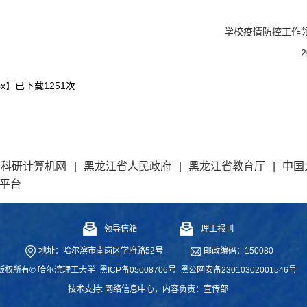
学校疫情防控工作
x
】已下载
1251
次
和科研计算机网
|
黑龙江省人民政府
|
黑龙江省教育厅
|
中国
平台
领导信箱
理工报刊
地址：哈尔滨市南岗区学府路52号
邮政编码：150080
版权所有© 哈尔滨理工大学
黑ICP备05008706号
黑公网安备23010302001546号
技术支持:
网络信息中心
，内容负责：宣传部