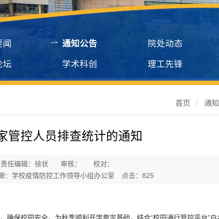
要闻
通知公告
院处动态
论坛
学术科创
理工先锋
首页
/
通
家管控人员排查统计的通知
责任编辑：徐状
审核：
校对：
源：学校疫情防控工作领导小组办公室
点击：
825
，确保校园安全，为秋季顺利开学奠定基础，结合“校园通行管控平台”白