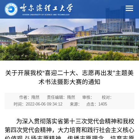
关于开展我校“喜迎二十大、志愿再出发”主题美
术书法摄影大赛的通知
作者：隋然
责任编辑：隋然
审核：
校对：
时间：2022-06-06 09:34:12
来源：
点击：
1405
为深入贯彻落实省第十三次党代会精神
和我校
第四次党代会精神，
大力培育和践行社会主义核心
价值观
,弘扬志愿精神、传播志愿理念、培育志愿