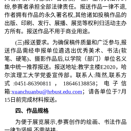
纷,参赛者承担全部法律责任。报送作品一律不退,
作者拥有作品的永久署名权,其他诸如投稿作品的
出版、印刷、发行、展播、展览等权利归活动主办
方所有。报送作品不用于商业用途。
(三)报送要求。为确保稿件质量和广泛参与,报
送作品需经申报单位遴选出优秀美术、书法(软
笔、硬笔)、摄影作品后,以学院（部门）单位名义
集中统一推荐报送。报送地址:教学主楼E2020，哈
尔滨理工大学党委宣传部。联系人:隋然,联系方
式:0451-86390811，18646138858；电子信
箱:
xuanchuanbu@hrbust.edu.com
；请各单位于
7月
15日前完成材料报送。
四、作品规格
为便于展览展示
,参赛创作的绘画、书法作品
一律为竖幅,不需装裱。