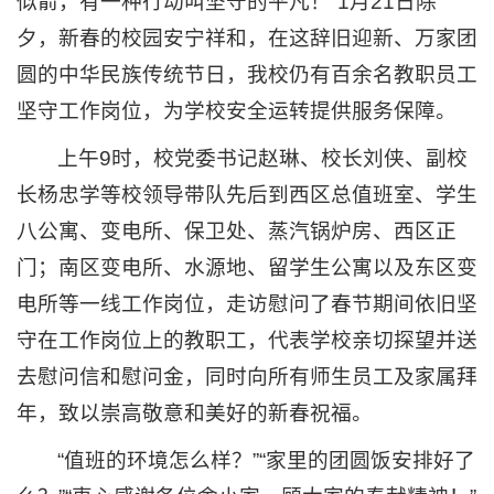
似箭，有一种行动叫坚守的平凡！”1月21日除
夕，新春的校园安宁祥和，在这辞旧迎新、万家团
圆的中华民族传统节日，我校仍有百余名教职员工
坚守工作岗位，为学校安全运转提供服务保障。
上午9时，校党委书记赵琳、校长刘侠、副校
长杨忠学等校领导带队先后到西区总值班室、学生
八公寓、变电所、保卫处、蒸汽锅炉房、西区正
门；南区变电所、水源地、留学生公寓以及东区变
电所等一线工作岗位，走访慰问了春节期间依旧坚
守在工作岗位上的教职工，代表学校亲切探望并送
去慰问信和慰问金，同时向所有师生员工及家属拜
年，致以崇高敬意和美好的新春祝福。
“值班的环境怎么样？”“家里的团圆饭安排好了