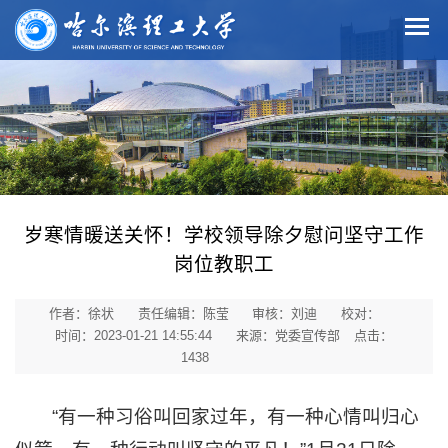
岁寒情暖送关怀！学校领导除夕慰问坚守工作
岗位教职工
作者：徐状
责任编辑：陈莹
审核：刘迪
校对：
时间：2023-01-21 14:55:44
来源：党委宣传部
点击：
1438
“有一种习俗叫回家过年，有一种心情叫归心