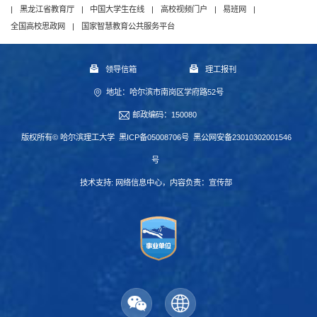
|
黑龙江省教育厅
|
中国大学生在线
|
高校视频门户
|
易班网
|
全国高校思政网
|
国家智慧教育公共服务平台
领导信箱
理工报刊
地址：哈尔滨市南岗区学府路52号
邮政编码：150080
版权所有© 哈尔滨理工大学
黑ICP备05008706号
黑公网安备23010302001546
号
技术支持:
网络信息中心
，内容负责：宣传部