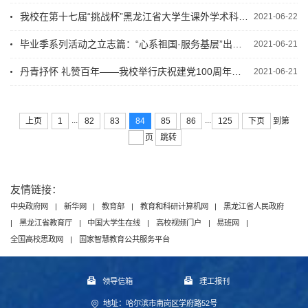
我校在第十七届“挑战杯”黑龙江省大学生课外学术科技作品竞赛中再创佳绩
2021-06-22
毕业季系列活动之立志篇：“心系祖国·服务基层”出征仪式
2021-06-21
丹青抒怀 礼赞百年——我校举行庆祝建党100周年老教工诗书画展
2021-06-21
...
...
上页
1
82
83
84
85
86
125
下页
到第
跳转
页
友情链接：
中央政府网
|
新华网
|
教育部
|
教育和科研计算机网
|
黑龙江省人民政府
|
黑龙江省教育厅
|
中国大学生在线
|
高校视频门户
|
易班网
|
全国高校思政网
|
国家智慧教育公共服务平台
领导信箱
理工报刊
地址：哈尔滨市南岗区学府路52号