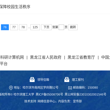
 保障校园生活秩序
...
76
77
78
125
下页
跳转
到第
页
和科研计算机网
|
黑龙江省人民政府
|
黑龙江省教育厅
|
中国
平台
领导信箱
理工报刊
地址：哈尔滨市南岗区学府路52号
邮政编码：150080
版权所有© 哈尔滨理工大学
黑ICP备05008706号
黑公网安备23010302001546号
技术支持:
网络信息中心
，内容负责：宣传部