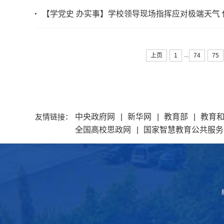
【学党史 办实事】学校领导现场指挥应对极端天气
...
上页
1
74
75
友情链接：
中央政府网
|
新华网
|
教育部
|
教育
全国高校思政网
|
国家智慧教育公共服务