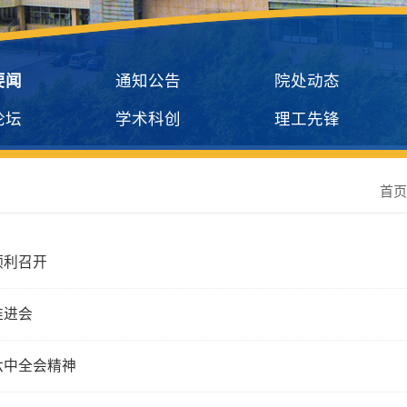
要闻
通知公告
院处动态
论坛
学术科创
理工先锋
首
顺利召开
推进会
六中全会精神