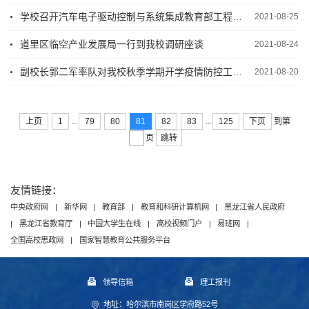
学校召开汽车电子驱动控制与系统集成教育部工程研究中心第二次校内评估会议
2021-08-25
道里区临空产业发展局一行到我校调研座谈
2021-08-24
副校长郭二军率队对我校秋季学期开学疫情防控工作实地开展自检自查工作
2021-08-20
...
...
上页
1
79
80
81
82
83
125
下页
到第
跳转
页
友情链接：
中央政府网
|
新华网
|
教育部
|
教育和科研计算机网
|
黑龙江省人民政府
|
黑龙江省教育厅
|
中国大学生在线
|
高校视频门户
|
易班网
|
全国高校思政网
|
国家智慧教育公共服务平台
领导信箱
理工报刊
地址：哈尔滨市南岗区学府路52号