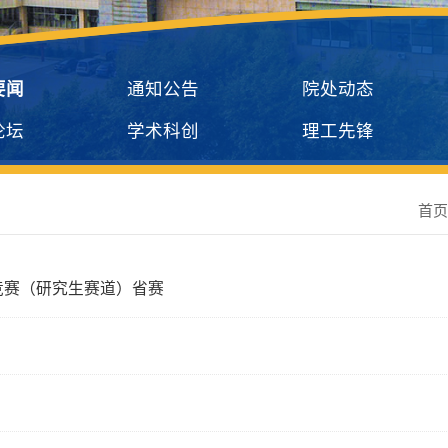
要闻
通知公告
院处动态
论坛
学术科创
理工先锋
首
竞赛（研究生赛道）省赛