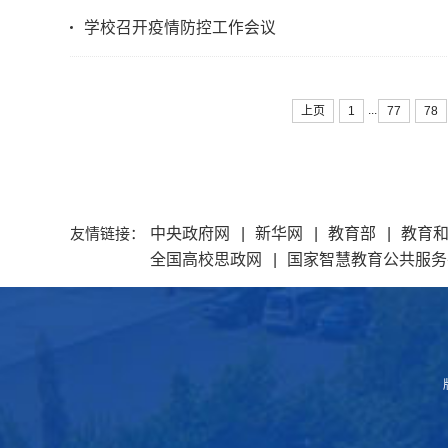
学校召开疫情防控工作会议
...
上页
1
77
78
友情链接：
中央政府网
|
新华网
|
教育部
|
教育
全国高校思政网
|
国家智慧教育公共服务