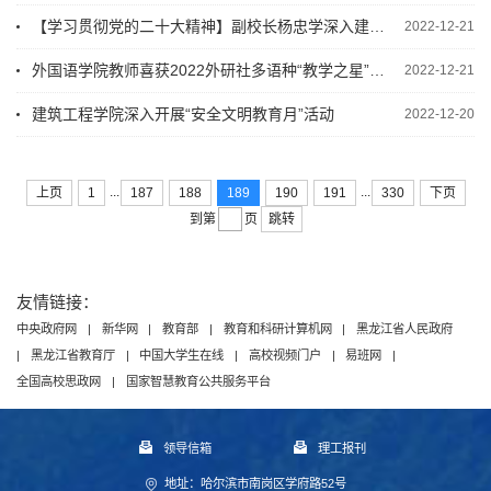
【学习贯彻党的二十大精神】副校长杨忠学深入建筑工程学院宣讲党的二十大精神
2022-12-21
外国语学院教师喜获2022外研社多语种“教学之星”大赛全国总决赛三等奖
2022-12-21
建筑工程学院深入开展“安全文明教育月”活动
2022-12-20
...
...
上页
1
187
188
189
190
191
330
下页
跳转
到第
页
友情链接：
中央政府网
|
新华网
|
教育部
|
教育和科研计算机网
|
黑龙江省人民政府
|
黑龙江省教育厅
|
中国大学生在线
|
高校视频门户
|
易班网
|
全国高校思政网
|
国家智慧教育公共服务平台
领导信箱
理工报刊
地址：哈尔滨市南岗区学府路52号