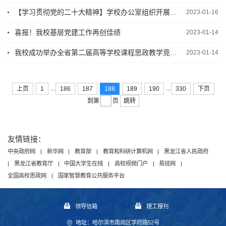
【学习贯彻党的二十大精神】学校办公室组织开展党的二十大精神线上宣讲会
2023-01-16
喜报！我校基层党建工作再创佳绩
2023-01-14
我校成功举办全省第二届高等学校课程思政教学竞赛（研究生赛道）并获得优异成绩
2023-01-14
...
...
上页
1
186
187
188
189
190
330
下页
跳转
到第
页
友情链接：
中央政府网
|
新华网
|
教育部
|
教育和科研计算机网
|
黑龙江省人民政府
|
黑龙江省教育厅
|
中国大学生在线
|
高校视频门户
|
易班网
|
全国高校思政网
|
国家智慧教育公共服务平台
领导信箱
理工报刊
地址：哈尔滨市南岗区学府路52号