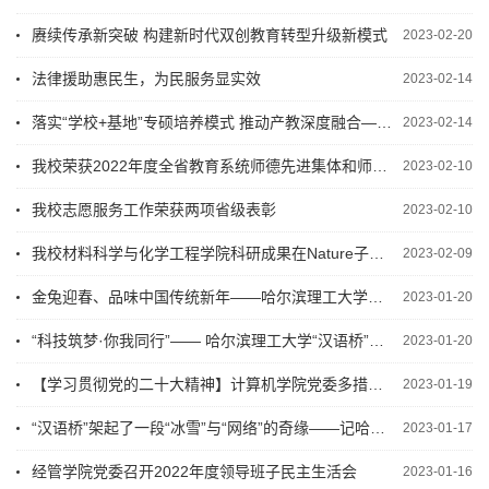
赓续传承新突破 构建新时代双创教育转型升级新模式
2023-02-20
法律援助惠民生，为民服务显实效
2023-02-14
落实“学校+基地”专硕培养模式 推动产教深度融合——我校与歌尔集团启动首批卓越工程师培养项目
2023-02-14
我校荣获2022年度全省教育系统师德先进集体和师德先进个人荣誉称号
2023-02-10
我校志愿服务工作荣获两项省级表彰
2023-02-10
我校材料科学与化学工程学院科研成果在Nature子刊发表
2023-02-09
金兔迎春、品味中国传统新年——哈尔滨理工大学留学生新春大联欢
2023-01-20
“科技筑梦·你我同行”—— 哈尔滨理工大学“汉语桥”线上团组项目顺利结营
2023-01-20
【学习贯彻党的二十大精神】计算机学院党委多措并举开展党的二十大学习
2023-01-19
“汉语桥”架起了一段“冰雪”与“网络”的奇缘——记哈尔滨理工大学“科技筑梦·你我同行”项目...
2023-01-17
经管学院党委召开2022年度领导班子民主生活会
2023-01-16